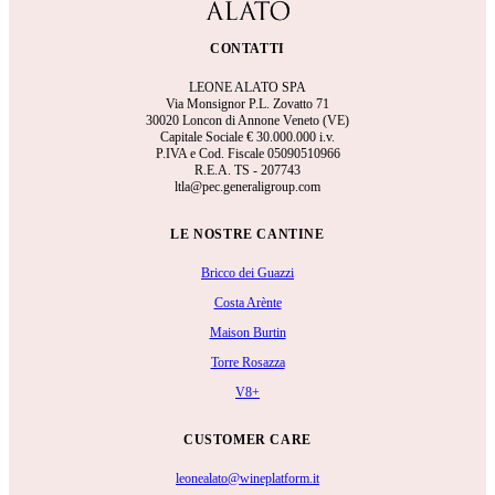
CONTATTI
LEONE ALATO SPA
Via Monsignor P.L. Zovatto 71
30020 Loncon di Annone Veneto (VE)
Capitale Sociale €
30.000.000 i.v.
P.IVA e Cod. Fiscale 05090510966
R.E.A.
TS - 207743
ltla@pec.generaligroup.com
LE NOSTRE CANTINE
Bricco dei Guazzi
Costa Arènte
Maison Burtin
Torre Rosazza
V8+
CUSTOMER CARE
leonealato@wineplatform.it