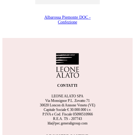
Albarossa Piemonte DOC -
Confezione
CONTATTI
LEONE ALATO SPA
Via Monsignor P.L. Zovatto 71
30020 Loncon di Annone Veneto (VE)
Capitale Sociale €
30.000.000 i.v.
P.IVA e Cod. Fiscale 05090510966
R.E.A.
TS - 207743
ltla@pec.generaligroup.com