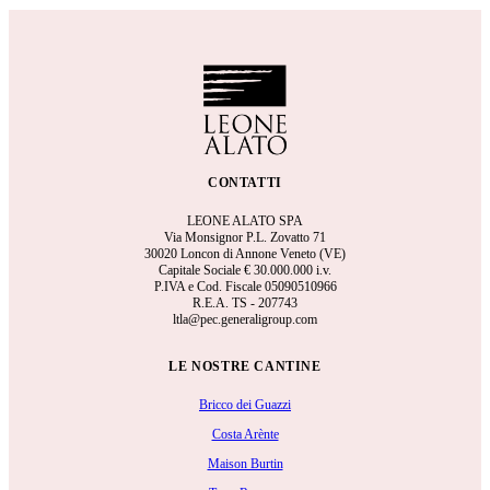
CONTATTI
LEONE ALATO SPA
Via Monsignor P.L. Zovatto 71
30020 Loncon di Annone Veneto (VE)
Capitale Sociale €
30.000.000 i.v.
P.IVA e Cod. Fiscale 05090510966
R.E.A.
TS - 207743
ltla@pec.generaligroup.com
LE NOSTRE CANTINE
Bricco dei Guazzi
Costa Arènte
Maison Burtin