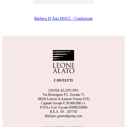
Barbera D’Asti DOCG - Confezione
CONTATTI
LEONE ALATO SPA
Via Monsignor P.L. Zovatto 71
30020 Loncon di Annone Veneto (VE)
Capitale Sociale €
30.000.000 i.v.
P.IVA e Cod. Fiscale 05090510966
R.E.A.
TS - 207743
ltla@pec.generaligroup.com