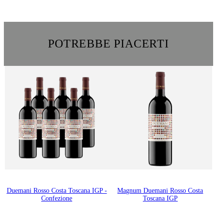
POTREBBE PIACERTI
Duemani Rosso Costa Toscana IGP -
Magnum Duemani Rosso Costa
Confezione
Toscana IGP