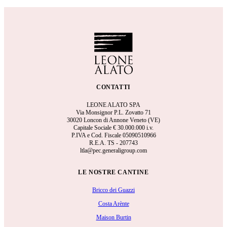
CONTATTI
LEONE ALATO SPA
Via Monsignor P.L. Zovatto 71
30020 Loncon di Annone Veneto (VE)
Capitale Sociale €
30.000.000 i.v.
P.IVA e Cod. Fiscale 05090510966
R.E.A.
TS - 207743
ltla@pec.generaligroup.com
LE NOSTRE CANTINE
Bricco dei Guazzi
Costa Arènte
Maison Burtin