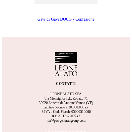
Gavi di Gavi DOCG - Confezione
CONTATTI
LEONE ALATO SPA
Via Monsignor P.L. Zovatto 71
30020 Loncon di Annone Veneto (VE)
Capitale Sociale €
30.000.000 i.v.
P.IVA e Cod. Fiscale 05090510966
R.E.A.
TS - 207743
ltla@pec.generaligroup.com