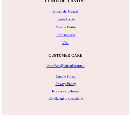
LE NOSTRE CANTINE
Bricco dei Guazzi
Costa Arènte
Maison Burtin
Torre Rosazza
V8+
CUSTOMER CARE
leonealato@wineplatform.it
Cookie Policy
Privacy Policy
Termini e condizioni
Condizioni di spedizione