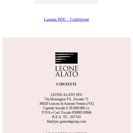
Lugana DOC - Confezione
CONTATTI
LEONE ALATO SPA
Via Monsignor P.L. Zovatto 71
30020 Loncon di Annone Veneto (VE)
Capitale Sociale €
30.000.000 i.v.
P.IVA e Cod. Fiscale 05090510966
R.E.A.
TS - 207743
ltla@pec.generaligroup.com