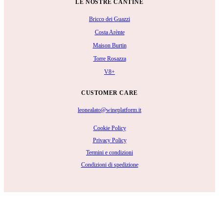
LE NOSTRE CANTINE
Bricco dei Guazzi
Costa Arènte
Maison Burtin
Torre Rosazza
V8+
CUSTOMER CARE
leonealato@wineplatform.it
Cookie Policy
Privacy Policy
Termini e condizioni
Condizioni di spedizione