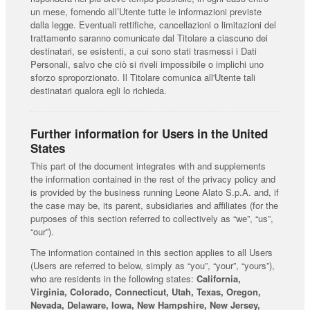
un mese, fornendo all’Utente tutte le informazioni previste
dalla legge. Eventuali rettifiche, cancellazioni o limitazioni del
trattamento saranno comunicate dal Titolare a ciascuno dei
destinatari, se esistenti, a cui sono stati trasmessi i Dati
Personali, salvo che ciò si riveli impossibile o implichi uno
sforzo sproporzionato. Il Titolare comunica all'Utente tali
destinatari qualora egli lo richieda.
Further information for Users in the United
States
This part of the document integrates with and supplements
the information contained in the rest of the privacy policy and
is provided by the business running Leone Alato S.p.A. and, if
the case may be, its parent, subsidiaries and affiliates (for the
purposes of this section referred to collectively as “we”, “us”,
“our”).
The information contained in this section applies to all Users
(Users are referred to below, simply as “you”, “your”, “yours”),
who are residents in the following states:
California,
Virginia, Colorado, Connecticut, Utah, Texas, Oregon,
Nevada, Delaware, Iowa, New Hampshire, New Jersey,