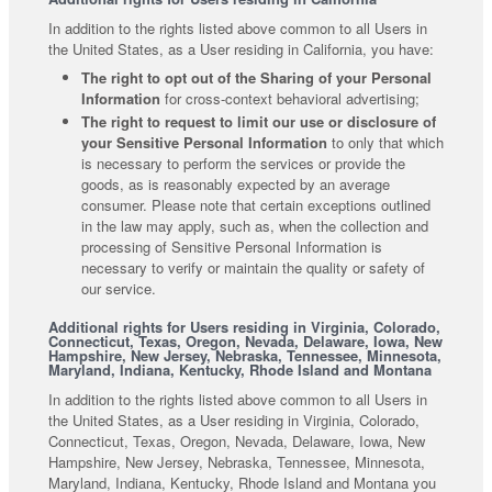
In addition to the rights listed above common to all Users in
the United States, as a User residing in California, you have:
The right to opt out of the Sharing of your Personal
Information
for cross-context behavioral advertising;
The right to request to limit our use or disclosure of
your Sensitive Personal Information
to only that which
is necessary to perform the services or provide the
goods, as is reasonably expected by an average
consumer. Please note that certain exceptions outlined
in the law may apply, such as, when the collection and
processing of Sensitive Personal Information is
necessary to verify or maintain the quality or safety of
our service.
Additional rights for Users residing in Virginia, Colorado,
Connecticut, Texas, Oregon, Nevada, Delaware, Iowa, New
Hampshire, New Jersey, Nebraska, Tennessee, Minnesota,
Maryland, Indiana, Kentucky, Rhode Island and Montana
In addition to the rights listed above common to all Users in
the United States, as a User residing in Virginia, Colorado,
Connecticut, Texas, Oregon, Nevada, Delaware, Iowa, New
Hampshire, New Jersey, Nebraska, Tennessee, Minnesota,
Maryland, Indiana, Kentucky, Rhode Island and Montana you