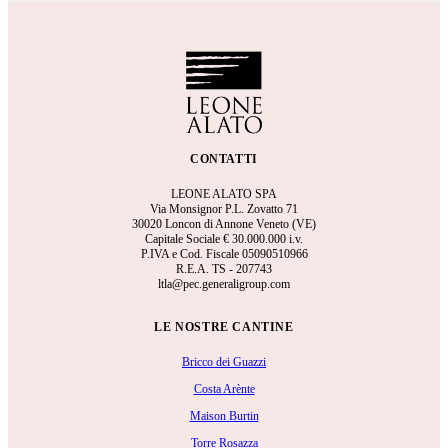
CONTATTI
LEONE ALATO SPA
Via Monsignor P.L. Zovatto 71
30020 Loncon di Annone Veneto (VE)
Capitale Sociale €
30.000.000 i.v.
P.IVA e Cod. Fiscale 05090510966
R.E.A.
TS - 207743
ltla@pec.generaligroup.com
LE NOSTRE CANTINE
Bricco dei Guazzi
Costa Arènte
Maison Burtin
Torre Rosazza