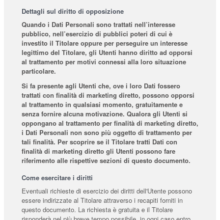
Dettagli sul diritto di opposizione
Quando i Dati Personali sono trattati nell’interesse
pubblico, nell’esercizio di pubblici poteri di cui è
investito il Titolare oppure per perseguire un interesse
legittimo del Titolare, gli Utenti hanno diritto ad opporsi
al trattamento per motivi connessi alla loro situazione
particolare.
Si fa presente agli Utenti che, ove i loro Dati fossero
trattati con finalità di marketing diretto, possono opporsi
al trattamento in qualsiasi momento, gratuitamente e
senza fornire alcuna motivazione. Qualora gli Utenti si
oppongano al trattamento per finalità di marketing diretto,
i Dati Personali non sono più oggetto di trattamento per
tali finalità. Per scoprire se il Titolare tratti Dati con
finalità di marketing diretto gli Utenti possono fare
riferimento alle rispettive sezioni di questo documento.
Come esercitare i diritti
Eventuali richieste di esercizio dei diritti dell'Utente possono
essere indirizzate al Titolare attraverso i recapiti forniti in
questo documento. La richiesta è gratuita e il Titolare
risponderà nel più breve tempo possibile, in ogni caso entro