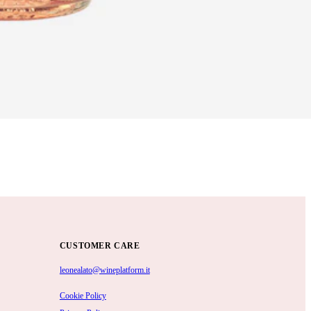
CUSTOMER CARE
leonealato@wineplatform.it
Cookie Policy