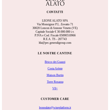
CONTATTI
LEONE ALATO SPA
Via Monsignor P.L. Zovatto 71
30020 Loncon di Annone Veneto (VE)
Capitale Sociale €
30.000.000 i.v.
P.IVA e Cod. Fiscale 05090510966
R.E.A.
TS - 207743
ltla@pec.generaligroup.com
LE NOSTRE CANTINE
Bricco dei Guazzi
Costa Arènte
Maison Burtin
Torre Rosazza
V8+
CUSTOMER CARE
leonealato@wineplatform.it