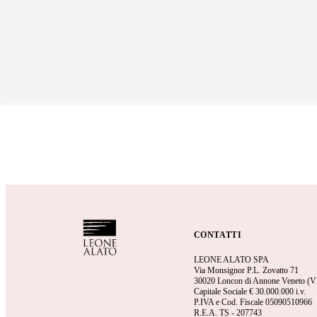
CONTATTI
LEONE ALATO SPA
Via Monsignor P.L. Zovatto 71
30020 Loncon di Annone Veneto (V
Capitale Sociale €
30.000.000 i.v.
P.IVA e Cod. Fiscale 05090510966
R.E.A.
TS - 207743