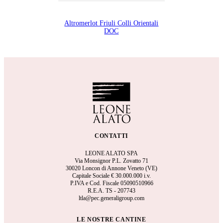
Altromerlot Friuli Colli Orientali
DOC
CONTATTI
LEONE ALATO SPA
Via Monsignor P.L. Zovatto 71
30020 Loncon di Annone Veneto (VE)
Capitale Sociale €
30.000.000 i.v.
P.IVA e Cod. Fiscale 05090510966
R.E.A.
TS - 207743
ltla@pec.generaligroup.com
LE NOSTRE CANTINE