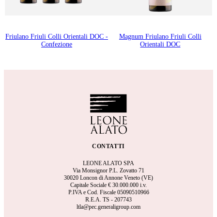
Friulano Friuli Colli Orientali DOC -
Magnum Friulano Friuli Colli
Confezione
Orientali DOC
CONTATTI
LEONE ALATO SPA
Via Monsignor P.L. Zovatto 71
30020 Loncon di Annone Veneto (VE)
Capitale Sociale €
30.000.000 i.v.
P.IVA e Cod. Fiscale 05090510966
R.E.A.
TS - 207743
ltla@pec.generaligroup.com