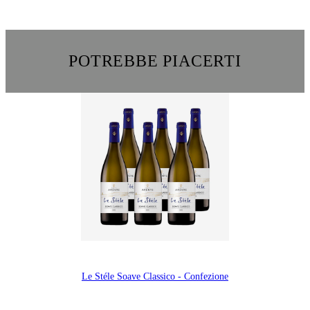
POTREBBE PIACERTI
Le Stéle Soave Classico - Confezione