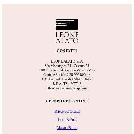
CONTATTI
LEONE ALATO SPA
Via Monsignor P.L. Zovatto 71
30020 Loncon di Annone Veneto (VE)
Capitale Sociale €
30.000.000 i.v.
P.IVA e Cod. Fiscale 05090510966
R.E.A.
TS - 207743
ltla@pec.generaligroup.com
LE NOSTRE CANTINE
Bricco dei Guazzi
Costa Arènte
Maison Burtin