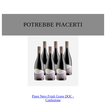
POTREBBE PIACERTI
Pinot Nero Friuli Grave DOC -
Confezione