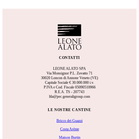
CONTATTI
LEONE ALATO SPA
Via Monsignor P.L. Zovatto 71
30020 Loncon di Annone Veneto (VE)
Capitale Sociale €
30.000.000 i.v.
P.IVA e Cod. Fiscale 05090510966
R.E.A.
TS - 207743
ltla@pec.generaligroup.com
LE NOSTRE CANTINE
Bricco dei Guazzi
Costa Arènte
Maison Burtin