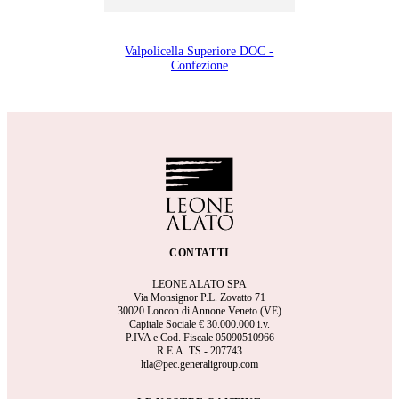
Valpolicella Superiore DOC -
Confezione
CONTATTI
LEONE ALATO SPA
Via Monsignor P.L. Zovatto 71
30020 Loncon di Annone Veneto (VE)
Capitale Sociale €
30.000.000 i.v.
P.IVA e Cod. Fiscale 05090510966
R.E.A.
TS - 207743
ltla@pec.generaligroup.com