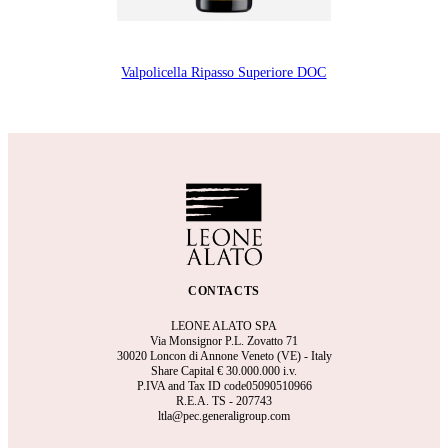
Valpolicella Ripasso Superiore DOC
CONTACTS
LEONE ALATO SPA
Via Monsignor P.L. Zovatto 71
30020 Loncon di Annone Veneto (VE) - Italy
Share Capital €
30.000.000 i.v.
P.IVA and Tax ID code05090510966
R.E.A.
TS - 207743
ltla@pec.generaligroup.com