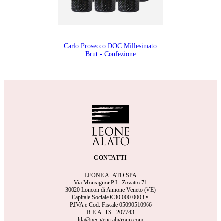
Carlo Prosecco DOC Millesimato
Brut - Confezione
CONTATTI
LEONE ALATO SPA
Via Monsignor P.L. Zovatto 71
30020 Loncon di Annone Veneto (VE)
Capitale Sociale €
30.000.000 i.v.
P.IVA e Cod. Fiscale 05090510966
R.E.A.
TS - 207743
ltla@pec.generaligroup.com