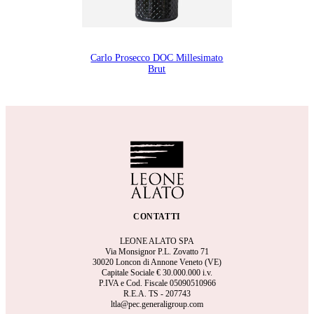
Carlo Prosecco DOC Millesimato
Brut
CONTATTI
LEONE ALATO SPA
Via Monsignor P.L. Zovatto 71
30020 Loncon di Annone Veneto (VE)
Capitale Sociale €
30.000.000 i.v.
P.IVA e Cod. Fiscale 05090510966
R.E.A.
TS - 207743
ltla@pec.generaligroup.com