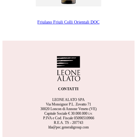
Friulano Friuli Colli Orientali DOC
CONTATTI
LEONE ALATO SPA
Via Monsignor P.L. Zovatto 71
30020 Loncon di Annone Veneto (VE)
Capitale Sociale €
30.000.000 i.v.
P.IVA e Cod. Fiscale 05090510966
R.E.A.
TS - 207743
ltla@pec.generaligroup.com