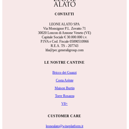
CONTATTI
LEONE ALATO SPA
Via Monsignor P.L. Zovatto 71
30020 Loncon di Annone Veneto (VE)
Capitale Sociale €
30.000.000 i.v.
P.IVA e Cod. Fiscale 05090510966
R.E.A.
TS - 207743
ltla@pec.generaligroup.com
LE NOSTRE CANTINE
Bricco dei Guazzi
Costa Arènte
Maison Burtin
Torre Rosazza
V8+
CUSTOMER CARE
leonealato@wineplatform.it