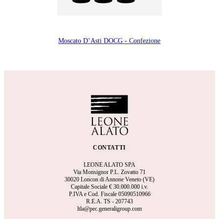
Moscato D’Asti DOCG - Confezione
CONTATTI
LEONE ALATO SPA
Via Monsignor P.L. Zovatto 71
30020 Loncon di Annone Veneto (VE)
Capitale Sociale €
30.000.000 i.v.
P.IVA e Cod. Fiscale 05090510966
R.E.A.
TS - 207743
ltla@pec.generaligroup.com