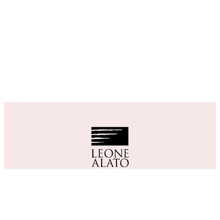
CONTATTI
LEONE ALATO SPA
Via Monsignor P.L. Zovatto 71
30020 Loncon di Annone Veneto (VE)
Capitale Sociale €
30.000.000 i.v.