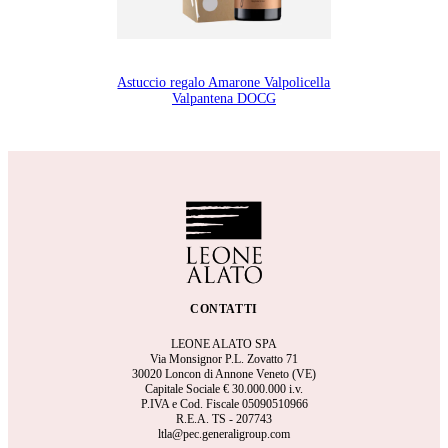
Astuccio regalo Amarone Valpolicella
Valpantena DOCG
CONTATTI
LEONE ALATO SPA
Via Monsignor P.L. Zovatto 71
30020 Loncon di Annone Veneto (VE)
Capitale Sociale €
30.000.000 i.v.
P.IVA e Cod. Fiscale 05090510966
R.E.A.
TS - 207743
ltla@pec.generaligroup.com