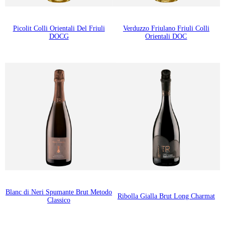
Picolit Colli Orientali Del Friuli
Verduzzo Friulano Friuli Colli
DOCG
Orientali DOC
Blanc di Neri Spumante Brut Metodo
Ribolla Gialla Brut Long Charmat
Classico