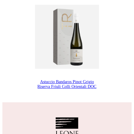
Astuccio Bandaros Pinot Grigio
Riserva Friuli Colli Orientali DOC