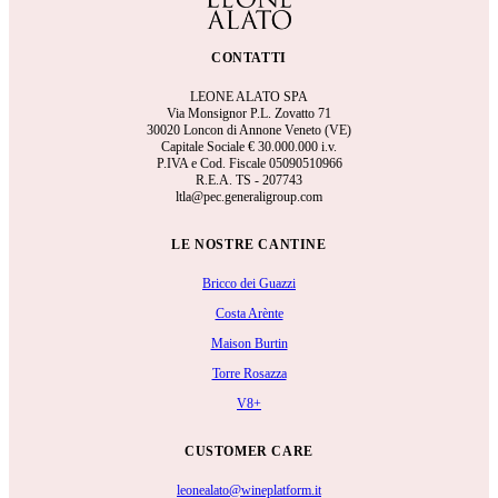
CONTATTI
LEONE ALATO SPA
Via Monsignor P.L. Zovatto 71
30020 Loncon di Annone Veneto (VE)
Capitale Sociale €
30.000.000 i.v.
P.IVA e Cod. Fiscale 05090510966
R.E.A.
TS - 207743
ltla@pec.generaligroup.com
LE NOSTRE CANTINE
Bricco dei Guazzi
Costa Arènte
Maison Burtin
Torre Rosazza
V8+
CUSTOMER CARE
leonealato@wineplatform.it