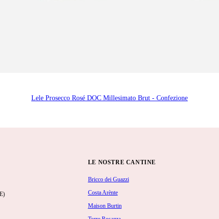
Lele Prosecco Rosé DOC Millesimato Brut - Confezione
LE NOSTRE CANTINE
Bricco dei Guazzi
Costa Arènte
E)
Maison Burtin
Torre Rosazza