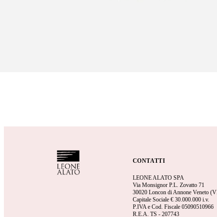
CONTATTI
LEONE ALATO SPA
Via Monsignor P.L. Zovatto 71
30020 Loncon di Annone Veneto (V
Capitale Sociale €
30.000.000 i.v.
P.IVA e Cod. Fiscale 05090510966
R.E.A.
TS - 207743