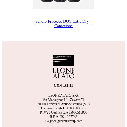
Sandro Prosecco DOC Extra Dry -
Confezione
CONTATTI
LEONE ALATO SPA
Via Monsignor P.L. Zovatto 71
30020 Loncon di Annone Veneto (VE)
Capitale Sociale €
30.000.000 i.v.
P.IVA e Cod. Fiscale 05090510966
R.E.A.
TS - 207743
ltla@pec.generaligroup.com