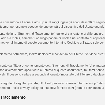
 consentono a Leone Alato S.p.A. di raggiungere gli scopi descritti di seguito.
re risorse (per esempio eseguendo uno script) sul dispositivo dell’Utente quand
te definite “Strumenti di Tracciamento”, salvo vi sia ragione di differenziare.
b sia mobili, sarebbe fuori luogo parlare di Cookie nel contesto di applicazion
tivo, all’interno di questo documento il termine Cookie è utilizzato solo per i
cciamento potrebbero, inoltre richiedere il consenso dell’Utente. Se viene pre
mente dal Titolare (comunemente detti Strumenti di Tracciamento “di prima parte
on diversamente specificato all’interno di questo documento, tali terzi hanno 
 simili possono variare a seconda di quanto impostato dal Titolare o da ciascu
ategorie di seguito riportate, gli Utenti possono ottenere informazioni più dett
mento - nelle privacy policy dei rispettivi fornitori terzi (tramite i link messi a
i Tracciamento