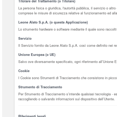
Titolare del Trattamento (o Titolare)
La persona fisica o giuridica, l'autorità pubblica, il servizio o alt
comprese le misure di sicurezza relative al funzionamento ed alla 
Leone Alato S.p.A. (o questa Applicazione)
Lo strumento hardware o software mediante il quale sono raccolti e 
Servizio
Il Servizio fornito da Leone Alato S.p.A. così come definito nei rel
Unione Europea (o UE)
Salvo ove diversamente specificato, ogni riferimento all’Unione 
Cookie
I Cookie sono Strumenti di Tracciamento che consistono in piccole 
Strumento di Tracciamento
Per Strumento di Tracciamento s’intende qualsiasi tecnologia - es. 
raccogliendo o salvando informazioni sul dispositivo dell’Utente.
Riferimenti legali