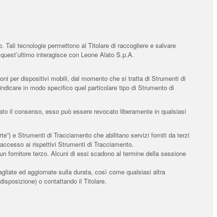
 Tali tecnologie permettono al Titolare di raccogliere e salvare
o quest’ultimo interagisce con Leone Alato S.p.A.
i per dispositivi mobili, dal momento che si tratta di Strumenti di
ndicare in modo specifico quel particolare tipo di Strumento di
stato il consenso, esso può essere revocato liberamente in qualsiasi
”) e Strumenti di Tracciamento che abilitano servizi forniti da terzi
accesso ai rispettivi Strumenti di Tracciamento.
n fornitore terzo. Alcuni di essi scadono al termine della sessione
agliate ed aggiornate sulla durata, così come qualsiasi altra
 disposizione) o contattando il Titolare.