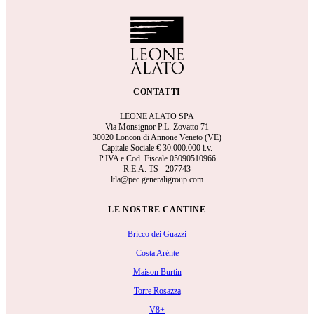
CONTATTI
LEONE ALATO SPA
Via Monsignor P.L. Zovatto 71
30020 Loncon di Annone Veneto (VE)
Capitale Sociale €
30.000.000 i.v.
P.IVA e Cod. Fiscale 05090510966
R.E.A.
TS - 207743
ltla@pec.generaligroup.com
LE NOSTRE CANTINE
Bricco dei Guazzi
Costa Arènte
Maison Burtin
Torre Rosazza
V8+