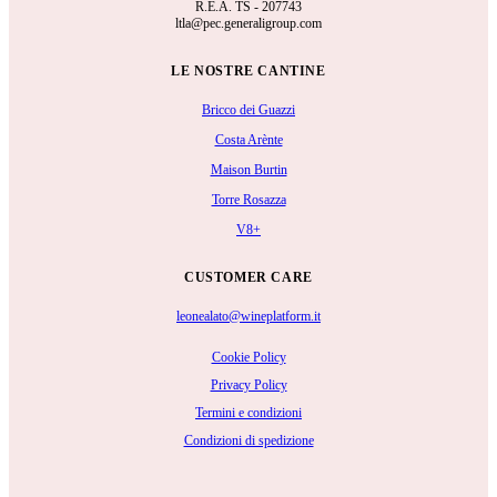
R.E.A.
TS - 207743
ltla@pec.generaligroup.com
LE NOSTRE CANTINE
Bricco dei Guazzi
Costa Arènte
Maison Burtin
Torre Rosazza
V8+
CUSTOMER CARE
leonealato@wineplatform.it
Cookie Policy
Privacy Policy
Termini e condizioni
Condizioni di spedizione