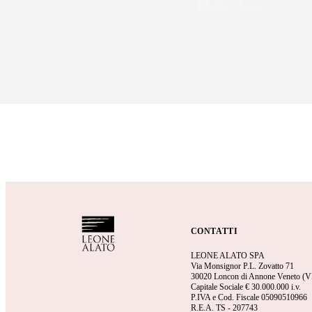
CONTATTI
LEONE ALATO SPA
Via Monsignor P.L. Zovatto 71
30020 Loncon di Annone Veneto (V
Capitale Sociale €
30.000.000 i.v.
P.IVA e Cod. Fiscale 05090510966
R.E.A.
TS - 207743