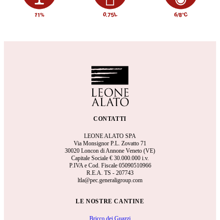
CONTATTI
LEONE ALATO SPA
Via Monsignor P.L. Zovatto 71
30020 Loncon di Annone Veneto (VE)
Capitale Sociale €
30.000.000 i.v.
P.IVA e Cod. Fiscale 05090510966
R.E.A.
TS - 207743
ltla@pec.generaligroup.com
LE NOSTRE CANTINE
Bricco dei Guazzi