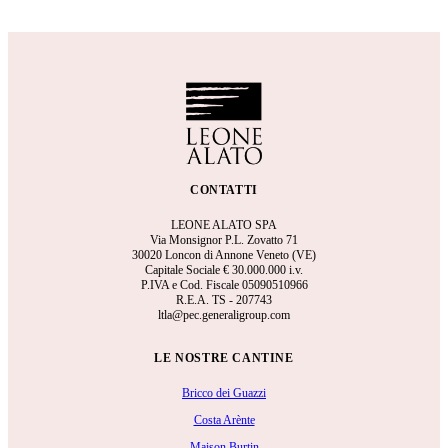
CONTATTI
LEONE ALATO SPA
Via Monsignor P.L. Zovatto 71
30020 Loncon di Annone Veneto (VE)
Capitale Sociale €
30.000.000 i.v.
P.IVA e Cod. Fiscale 05090510966
R.E.A.
TS - 207743
ltla@pec.generaligroup.com
LE NOSTRE CANTINE
Bricco dei Guazzi
Costa Arènte
Maison Burtin