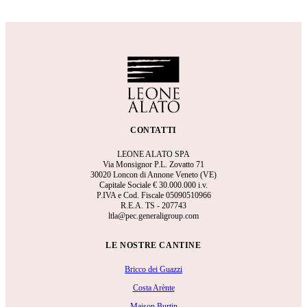
CONTATTI
LEONE ALATO SPA
Via Monsignor P.L. Zovatto 71
30020 Loncon di Annone Veneto (VE)
Capitale Sociale €
30.000.000 i.v.
P.IVA e Cod. Fiscale 05090510966
R.E.A.
TS - 207743
ltla@pec.generaligroup.com
LE NOSTRE CANTINE
Bricco dei Guazzi
Costa Arènte
Maison Burtin