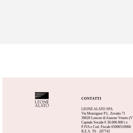
CONTATTI
LEONE ALATO SPA
Via Monsignor P.L. Zovatto 71
30020 Loncon di Annone Veneto (V
Capitale Sociale €
30.000.000 i.v.
P.IVA e Cod. Fiscale 05090510966
R.E.A.
TS - 207743