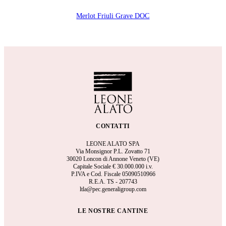
Merlot Friuli Grave DOC
CONTATTI
LEONE ALATO SPA
Via Monsignor P.L. Zovatto 71
30020 Loncon di Annone Veneto (VE)
Capitale Sociale €
30.000.000 i.v.
P.IVA e Cod. Fiscale 05090510966
R.E.A.
TS - 207743
ltla@pec.generaligroup.com
LE NOSTRE CANTINE