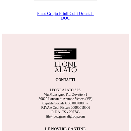
Pinot Grigio Friuli Colli Orientali
DOC
CONTATTI
LEONE ALATO SPA
Via Monsignor P.L. Zovatto 71
30020 Loncon di Annone Veneto (VE)
Capitale Sociale €
30.000.000 i.v.
P.IVA e Cod. Fiscale 05090510966
R.E.A.
TS - 207743
ltla@pec.generaligroup.com
LE NOSTRE CANTINE