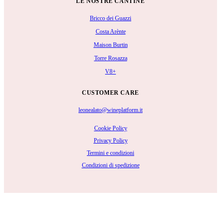
LE NOSTRE CANTINE
Bricco dei Guazzi
Costa Arènte
Maison Burtin
Torre Rosazza
V8+
CUSTOMER CARE
leonealato@wineplatform.it
Cookie Policy
Privacy Policy
Termini e condizioni
Condizioni di spedizione