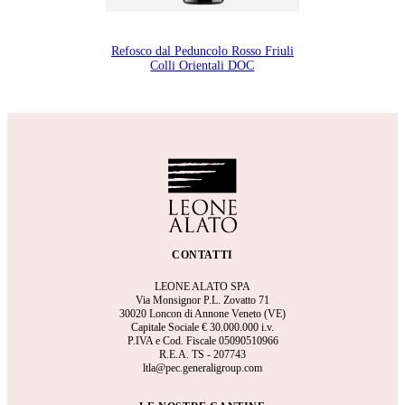
Refosco dal Peduncolo Rosso Friuli
Colli Orientali DOC
CONTATTI
LEONE ALATO SPA
Via Monsignor P.L. Zovatto 71
30020 Loncon di Annone Veneto (VE)
Capitale Sociale €
30.000.000 i.v.
P.IVA e Cod. Fiscale 05090510966
R.E.A.
TS - 207743
ltla@pec.generaligroup.com