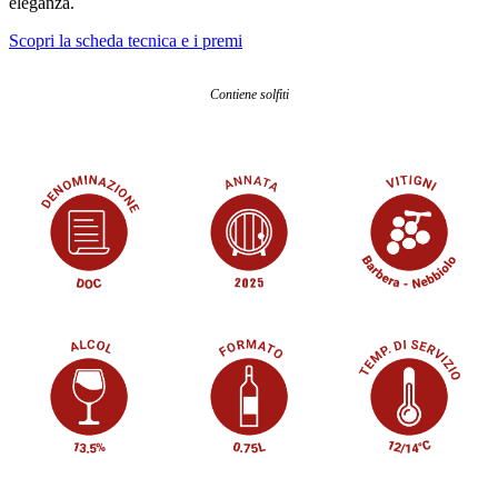
eleganza.
Scopri la scheda tecnica e i premi
Contiene solfiti