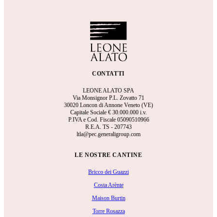
CONTATTI
LEONE ALATO SPA
Via Monsignor P.L. Zovatto 71
30020 Loncon di Annone Veneto (VE)
Capitale Sociale €
30.000.000 i.v.
P.IVA e Cod. Fiscale 05090510966
R.E.A.
TS - 207743
ltla@pec.generaligroup.com
LE NOSTRE CANTINE
Bricco dei Guazzi
Costa Arènte
Maison Burtin
Torre Rosazza