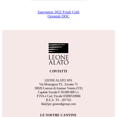
Sauvignon 2022 Friuli Colli
Orientali DOC
CONTATTI
LEONE ALATO SPA
Via Monsignor P.L. Zovatto 71
30020 Loncon di Annone Veneto (VE)
Capitale Sociale €
30.000.000 i.v.
P.IVA e Cod. Fiscale 05090510966
R.E.A.
TS - 207743
ltla@pec.generaligroup.com
LE NOSTRE CANTINE