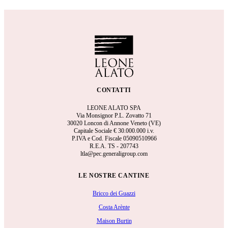
CONTATTI
LEONE ALATO SPA
Via Monsignor P.L. Zovatto 71
30020 Loncon di Annone Veneto (VE)
Capitale Sociale €
30.000.000 i.v.
P.IVA e Cod. Fiscale 05090510966
R.E.A.
TS - 207743
ltla@pec.generaligroup.com
LE NOSTRE CANTINE
Bricco dei Guazzi
Costa Arènte
Maison Burtin