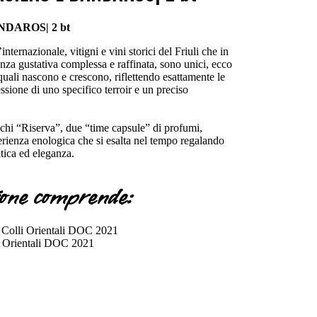
DAROS| 2 bt
nternazionale, vitigni e vini storici del Friuli che in
za gustativa complessa e raffinata, sono unici, ecco
quali nascono e crescono, riflettendo esattamente le
ressione di uno specifico terroir e un preciso
chi “Riserva”, due “time capsule” di profumi,
perienza enologica che si esalta nel tempo regalando
tica ed eleganza.
ione comprende:
i Colli Orientali DOC 2021
li Orientali DOC 2021