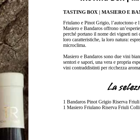
TASTING BOX | MASIERO E BAN
Friulano e Pinot Grigio, l’autoctono e l’i
Masiero e Bandaros offrono un’esperien
perché portano il nome dei vigneti nei 
loro caratteristiche, la loro natura: esp
microclima.
Masiero e Bandaros sono due vini bian
sentori e sapori, una vera e propria es
vini contraddistinti per ricchezza aroma
La selez
1 Bandaros Pinot Grigio Riserva Friul
1 Masiero Friulano Riserva Friuli Col