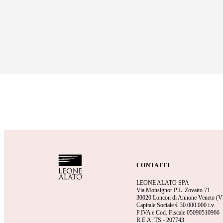
CONTATTI
LEONE ALATO SPA
Via Monsignor P.L. Zovatto 71
30020 Loncon di Annone Veneto (V
Capitale Sociale €
30.000.000 i.v.
P.IVA e Cod. Fiscale 05090510966
R.E.A.
TS - 207743