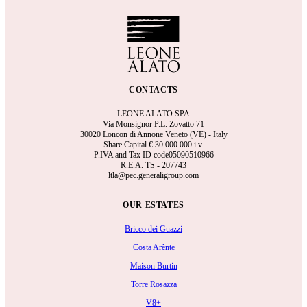
CONTACTS
LEONE ALATO SPA
Via Monsignor P.L. Zovatto 71
30020 Loncon di Annone Veneto (VE) - Italy
Share Capital €
30.000.000 i.v.
P.IVA and Tax ID code05090510966
R.E.A.
TS - 207743
ltla@pec.generaligroup.com
OUR ESTATES
Bricco dei Guazzi
Costa Arènte
Maison Burtin
Torre Rosazza
V8+