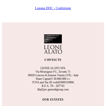
Lugana DOC - Confezione
CONTACTS
LEONE ALATO SPA
Via Monsignor P.L. Zovatto 71
30020 Loncon di Annone Veneto (VE) - Italy
Share Capital €
30.000.000 i.v.
P.IVA and Tax ID code05090510966
R.E.A.
TS - 207743
ltla@pec.generaligroup.com
OUR ESTATES