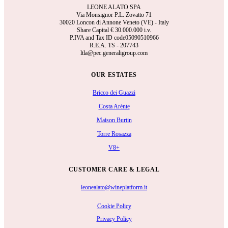
LEONE ALATO SPA
Via Monsignor P.L. Zovatto 71
30020 Loncon di Annone Veneto (VE) - Italy
Share Capital €
30.000.000 i.v.
P.IVA and Tax ID code05090510966
R.E.A.
TS - 207743
ltla@pec.generaligroup.com
OUR ESTATES
Bricco dei Guazzi
Costa Arènte
Maison Burtin
Torre Rosazza
V8+
CUSTOMER CARE & LEGAL
leonealato@wineplatform.it
Cookie Policy
Privacy Policy