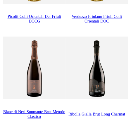
Picolit Colli Orientali Del Friuli
Verduzzo Friulano Friuli Colli
DOCG
Orientali DOC
Blanc di Neri Spumante Brut Metodo
Ribolla Gialla Brut Long Charmat
Classico