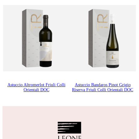
Astuccio Altromerlot Friuli Colli
Astuccio Bandaros Pinot Grigio
Orientali DOC
Riserva Friuli Colli Orientali DOC