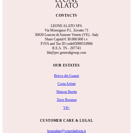
CONTACTS
LEONE ALATO SPA
Via Monsignor P.L. Zovatto 71
30020 Loncon di Annone Veneto (VE) - Italy
Share Capital €
30.000.000 i.v.
P.IVA and Tax ID code05090510966
R.E.A.
TS - 207743
ltla@pec.generaligroup.com
OUR ESTATES
Bricco dei Guazzi
Costa Arènte
Maison Burtin
Torre Rosazza
V8+
CUSTOMER CARE & LEGAL
leonealato@wineplatform.it