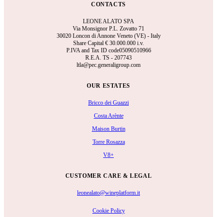
CONTACTS
LEONE ALATO SPA
Via Monsignor P.L. Zovatto 71
30020 Loncon di Annone Veneto (VE) - Italy
Share Capital €
30.000.000 i.v.
P.IVA and Tax ID code05090510966
R.E.A.
TS - 207743
ltla@pec.generaligroup.com
OUR ESTATES
Bricco dei Guazzi
Costa Arènte
Maison Burtin
Torre Rosazza
V8+
CUSTOMER CARE & LEGAL
leonealato@wineplatform.it
Cookie Policy