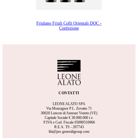
Friulano Friuli Colli Orientali DOC -
Confezione
CONTATTI
LEONE ALATO SPA
Via Monsignor P.L. Zovatto 71
30020 Loncon di Annone Veneto (VE)
Capitale Sociale €
30.000.000 i.v.
P.IVA e Cod. Fiscale 05090510966
R.E.A.
TS - 207743
ltla@pec.generaligroup.com