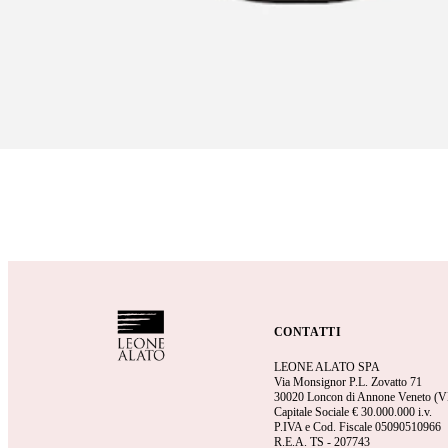
CONTATTI
LEONE ALATO SPA
Via Monsignor P.L. Zovatto 71
30020 Loncon di Annone Veneto (V
Capitale Sociale €
30.000.000 i.v.
P.IVA e Cod. Fiscale 05090510966
R.E.A.
TS - 207743